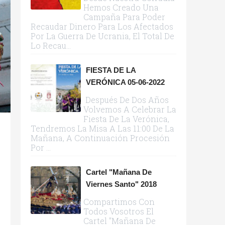
Hemos Creado Una
Campaña Para Poder
Recaudar Dinero Para Los Afectados
Por La Guerra De Ucrania, El Total De
Lo Recau...
FIESTA DE LA
VERÓNICA 05-06-2022
Después De Dos Años
Volvemos A Celebrar La
Fiesta De La Verónica,
Tendremos La Misa A Las 11:00 De La
Mañana, A Continuación Procesión
Por ...
Cartel "Mañana De
Viernes Santo" 2018
Compartimos Con
Todos Vosotros El
Cartel "Mañana De