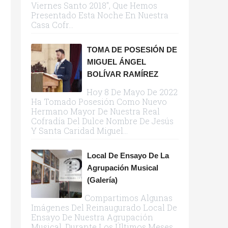
Viernes Santo 2018", Que Hemos
Presentado Esta Noche En Nuestra
Casa Cofr...
TOMA DE POSESIÓN DE
MIGUEL ÁNGEL
BOLÍVAR RAMÍREZ
Hoy 8 De Mayo De 2022
Ha Tomado Posesión Como Nuevo
Hermano Mayor De Nuestra Real
Cofradía Del Dulce Nombre De Jesús
Y Santa Caridad Miguel...
Local De Ensayo De La
Agrupación Musical
(galería)
Compartimos Algunas
Imágenes Del Reinaugurado Local De
Ensayo De Nuestra Agrupación
Musical. Durante Los Últimos Meses,