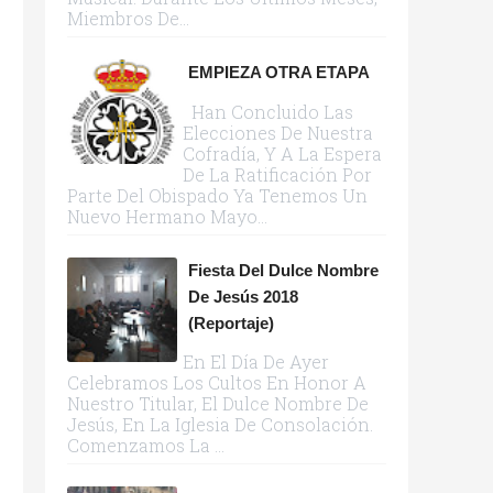
Miembros De...
EMPIEZA OTRA ETAPA
Han Concluido Las
Elecciones De Nuestra
Cofradía, Y A La Espera
De La Ratificación Por
Parte Del Obispado Ya Tenemos Un
Nuevo Hermano Mayo...
Fiesta Del Dulce Nombre
De Jesús 2018
(reportaje)
En El Día De Ayer
Celebramos Los Cultos En Honor A
Nuestro Titular, El Dulce Nombre De
Jesús, En La Iglesia De Consolación.
Comenzamos La ...