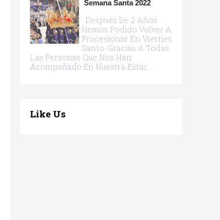
Semana Santa 2022
Después De 2 Años
Hemos Podido Volver A
Procesionar En Viernes
Santo. Gracias A Todas
Las Personas Que Nos Han
Acompañado En Nuestra Estac...
Like Us