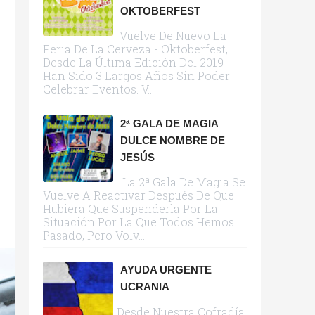
OKTOBERFEST
Vuelve De Nuevo La
Feria De La Cerveza - Oktoberfest,
Desde La Última Edición Del 2019
Han Sido 3 Largos Años Sin Poder
Celebrar Eventos. V...
2ª GALA DE MAGIA
DULCE NOMBRE DE
JESÚS
La 2ª Gala De Magia Se
Vuelve A Reactivar Después De Que
Hubiera Que Suspenderla Por La
Situación Por La Que Todos Hemos
Pasado, Pero Volv...
AYUDA URGENTE
UCRANIA
Desde Nuestra Cofradía