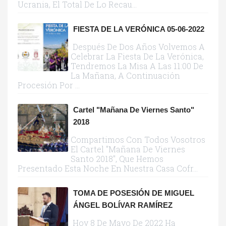
Ucrania, El Total De Lo Recau...
FIESTA DE LA VERÓNICA 05-06-2022
Después De Dos Años Volvemos A
Celebrar La Fiesta De La Verónica,
Tendremos La Misa A Las 11:00 De
La Mañana, A Continuación
Procesión Por ...
Cartel "Mañana De Viernes Santo"
2018
Compartimos Con Todos Vosotros
El Cartel "Mañana De Viernes
Santo 2018", Que Hemos
Presentado Esta Noche En Nuestra Casa Cofr...
TOMA DE POSESIÓN DE MIGUEL
ÁNGEL BOLÍVAR RAMÍREZ
Hoy 8 De Mayo De 2022 Ha