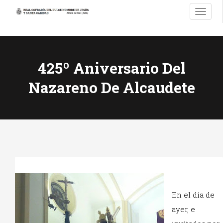
T
o
g
g
l
425º Aniversario Del
e
n
Nazareno De Alcaudete
a
v
i
g
a
t
i
o
n
En el día de
ayer, e