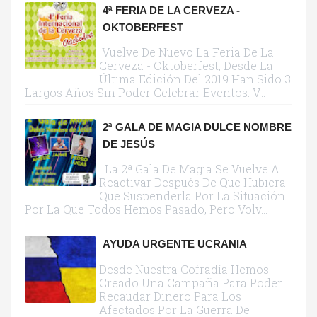
4ª FERIA DE LA CERVEZA -
OKTOBERFEST
Vuelve De Nuevo La Feria De La
Cerveza - Oktoberfest, Desde La
Última Edición Del 2019 Han Sido 3
Largos Años Sin Poder Celebrar Eventos. V...
2ª GALA DE MAGIA DULCE NOMBRE
DE JESÚS
La 2ª Gala De Magia Se Vuelve A
Reactivar Después De Que Hubiera
Que Suspenderla Por La Situación
Por La Que Todos Hemos Pasado, Pero Volv...
AYUDA URGENTE UCRANIA
Desde Nuestra Cofradía Hemos
Creado Una Campaña Para Poder
Recaudar Dinero Para Los
Afectados Por La Guerra De