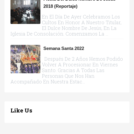
2018 (reportaje)
En El Día De Ayer Celebramos Los
Cultos En Honor A Nuestro Titular,
El Dulce Nombre De Jesús, En La
Iglesia De Consolación. Comenzamos La ...
Semana Santa 2022
Después De 2 Años Hemos Podido
Volver A Procesionar En Viernes
Santo. Gracias A Todas Las
Personas Que Nos Han
Acompañado En Nuestra Estac...
Like Us