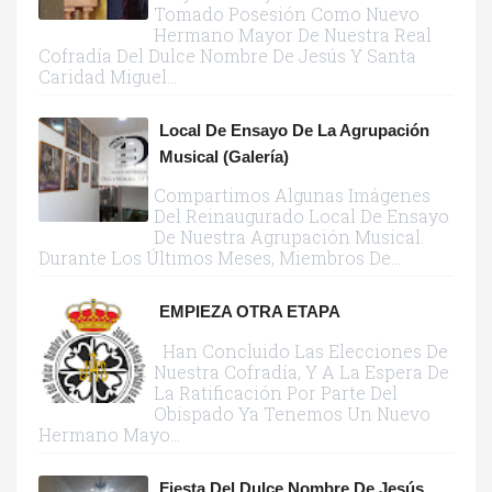
Tomado Posesión Como Nuevo
Hermano Mayor De Nuestra Real
Cofradía Del Dulce Nombre De Jesús Y Santa
Caridad Miguel...
Local De Ensayo De La Agrupación
Musical (galería)
Compartimos Algunas Imágenes
Del Reinaugurado Local De Ensayo
De Nuestra Agrupación Musical.
Durante Los Últimos Meses, Miembros De...
EMPIEZA OTRA ETAPA
Han Concluido Las Elecciones De
Nuestra Cofradía, Y A La Espera De
La Ratificación Por Parte Del
Obispado Ya Tenemos Un Nuevo
Hermano Mayo...
Fiesta Del Dulce Nombre De Jesús