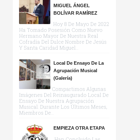
MIGUEL ÁNGEL
BOLÍVAR RAMÍREZ
Hoy 8 De Mayo De 2022
Ha Tomado Posesión Como Nuevo
Hermano Mayor De Nuestra Real
Cofradía Del Dulce Nombre De Jesús
Y Santa Caridad Miguel...
Local De Ensayo De La
Agrupación Musical
(galería)
Compartimos Algunas
Imágenes Del Reinaugurado Local De
Ensayo De Nuestra Agrupación
Musical. Durante Los Últimos Meses,
Miembros De...
EMPIEZA OTRA ETAPA
Han Concluido Las