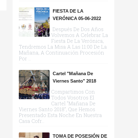
FIESTA DE LA
VERÓNICA 05-06-2022
Después De Dos Años
Volvemos A Celebrar La
Fiesta De La Verónica,
Tendremos La Misa A Las 11:00 De La
Mañana, A Continuación Procesión
Por ...
Cartel "Mañana De
Viernes Santo" 2018
Compartimos Con
Todos Vosotros El
Cartel "Mañana De
Viernes Santo 2018", Que Hemos
Presentado Esta Noche En Nuestra
Casa Cofr...
TOMA DE POSESIÓN DE