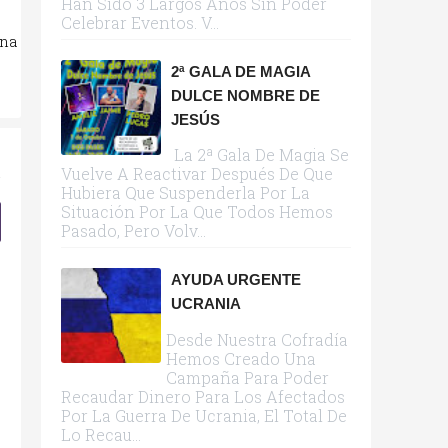
Han Sido 3 Largos Años Sin Poder
Celebrar Eventos. V...
una
2ª GALA DE MAGIA
DULCE NOMBRE DE
JESÚS
La 2ª Gala De Magia Se
Vuelve A Reactivar Después De Que
Hubiera Que Suspenderla Por La
Situación Por La Que Todos Hemos
Pasado, Pero Volv...
AYUDA URGENTE
UCRANIA
Desde Nuestra Cofradía
Hemos Creado Una
Campaña Para Poder
Recaudar Dinero Para Los Afectados
Por La Guerra De Ucrania, El Total De
Lo Recau...