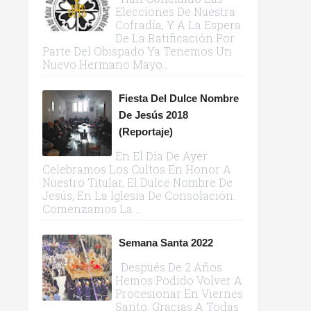
Elecciones De Nuestra
Cofradía, Y A La Espera
De La Ratificación Por
Parte Del Obispado Ya Tenemos Un
Nuevo Hermano Mayo...
Fiesta Del Dulce Nombre
De Jesús 2018
(reportaje)
En El Día De Ayer
Celebramos Los Cultos En Honor A
Nuestro Titular, El Dulce Nombre De
Jesús, En La Iglesia De Consolación.
Comenzamos La ...
Semana Santa 2022
Después De 2 Años
Hemos Podido Volver A
Procesionar En Viernes
Santo. Gracias A Todas