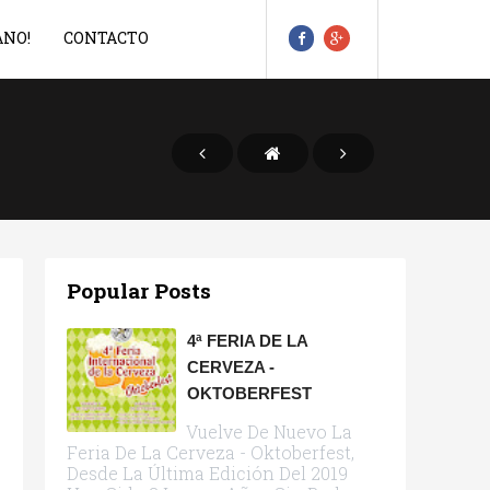
ANO!
CONTACTO
Popular Posts
4ª FERIA DE LA
CERVEZA -
OKTOBERFEST
Vuelve De Nuevo La
Feria De La Cerveza - Oktoberfest,
Desde La Última Edición Del 2019