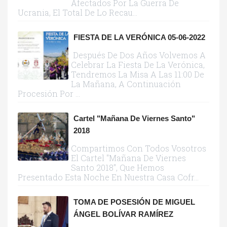
Afectados Por La Guerra De
Ucrania, El Total De Lo Recau...
FIESTA DE LA VERÓNICA 05-06-2022
Después De Dos Años Volvemos A
Celebrar La Fiesta De La Verónica,
Tendremos La Misa A Las 11:00 De
La Mañana, A Continuación
Procesión Por ...
Cartel "Mañana De Viernes Santo"
2018
Compartimos Con Todos Vosotros
El Cartel "Mañana De Viernes
Santo 2018", Que Hemos
Presentado Esta Noche En Nuestra Casa Cofr...
TOMA DE POSESIÓN DE MIGUEL
ÁNGEL BOLÍVAR RAMÍREZ