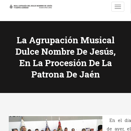
T
o
g
g
l
La Agrupación Musical
e
n
Dulce Nombre De Jesús,
a
v
En La Procesión De La
i
Patrona De Jaén
g
a
t
i
o
n
En el día
de ayer, el