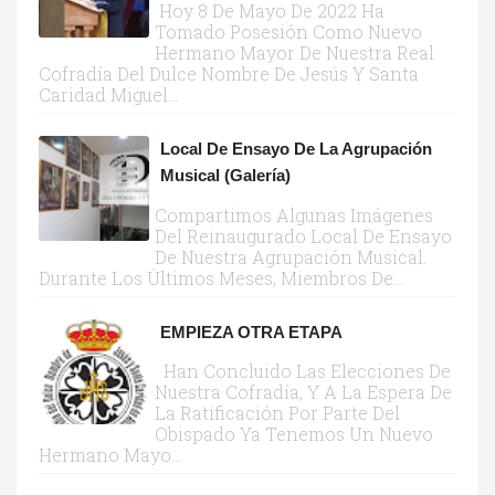
Hoy 8 De Mayo De 2022 Ha
Tomado Posesión Como Nuevo
Hermano Mayor De Nuestra Real
Cofradía Del Dulce Nombre De Jesús Y Santa
Caridad Miguel...
Local De Ensayo De La Agrupación
Musical (galería)
Compartimos Algunas Imágenes
Del Reinaugurado Local De Ensayo
De Nuestra Agrupación Musical.
Durante Los Últimos Meses, Miembros De...
EMPIEZA OTRA ETAPA
Han Concluido Las Elecciones De
Nuestra Cofradía, Y A La Espera De
La Ratificación Por Parte Del
Obispado Ya Tenemos Un Nuevo
Hermano Mayo...