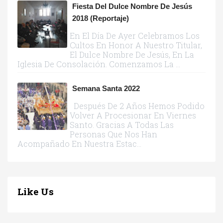
Fiesta Del Dulce Nombre De Jesús
2018 (reportaje)
En El Día De Ayer Celebramos Los
Cultos En Honor A Nuestro Titular,
El Dulce Nombre De Jesús, En La
Iglesia De Consolación. Comenzamos La ...
Semana Santa 2022
Después De 2 Años Hemos Podido
Volver A Procesionar En Viernes
Santo. Gracias A Todas Las
Personas Que Nos Han
Acompañado En Nuestra Estac...
Like Us