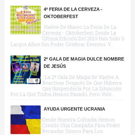
4ª FERIA DE LA CERVEZA -
OKTOBERFEST
Vuelve De Nuevo La Feria De La
Cerveza - Oktoberfest, Desde La
Última Edición Del 2019 Han Sido 3
Largos Años Sin Poder Celebrar Eventos. V...
2ª GALA DE MAGIA DULCE NOMBRE
DE JESÚS
La 2ª Gala De Magia Se Vuelve A
Reactivar Después De Que Hubiera
Que Suspenderla Por La Situación
Por La Que Todos Hemos Pasado, Pero Volv...
AYUDA URGENTE UCRANIA
Desde Nuestra Cofradía Hemos
Creado Una Campaña Para Poder
Recaudar Dinero Para Los