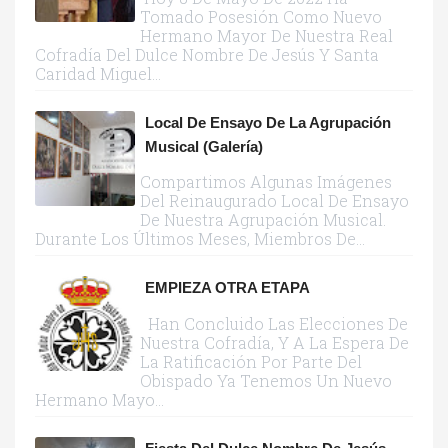
Tomado Posesión Como Nuevo
Hermano Mayor De Nuestra Real
Cofradía Del Dulce Nombre De Jesús Y Santa
Caridad Miguel...
Local De Ensayo De La Agrupación
Musical (galería)
Compartimos Algunas Imágenes
Del Reinaugurado Local De Ensayo
De Nuestra Agrupación Musical.
Durante Los Últimos Meses, Miembros De...
EMPIEZA OTRA ETAPA
Han Concluido Las Elecciones De
Nuestra Cofradía, Y A La Espera De
La Ratificación Por Parte Del
Obispado Ya Tenemos Un Nuevo
Hermano Mayo...