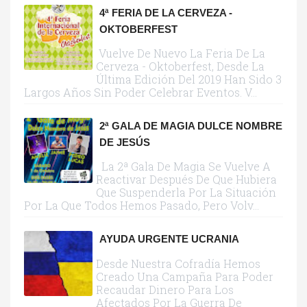
4ª FERIA DE LA CERVEZA -
OKTOBERFEST
Vuelve De Nuevo La Feria De La
Cerveza - Oktoberfest, Desde La
Última Edición Del 2019 Han Sido 3
Largos Años Sin Poder Celebrar Eventos. V...
2ª GALA DE MAGIA DULCE NOMBRE
DE JESÚS
La 2ª Gala De Magia Se Vuelve A
Reactivar Después De Que Hubiera
Que Suspenderla Por La Situación
Por La Que Todos Hemos Pasado, Pero Volv...
AYUDA URGENTE UCRANIA
Desde Nuestra Cofradía Hemos
Creado Una Campaña Para Poder
Recaudar Dinero Para Los
Afectados Por La Guerra De