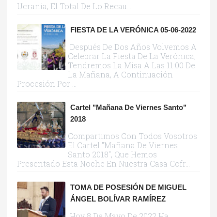
Ucrania, El Total De Lo Recau...
FIESTA DE LA VERÓNICA 05-06-2022
Después De Dos Años Volvemos A
Celebrar La Fiesta De La Verónica,
Tendremos La Misa A Las 11:00 De
La Mañana, A Continuación
Procesión Por ...
Cartel "Mañana De Viernes Santo"
2018
Compartimos Con Todos Vosotros
El Cartel "Mañana De Viernes
Santo 2018", Que Hemos
Presentado Esta Noche En Nuestra Casa Cofr...
TOMA DE POSESIÓN DE MIGUEL
ÁNGEL BOLÍVAR RAMÍREZ
Hoy 8 De Mayo De 2022 Ha