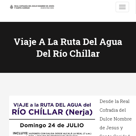
T
o
g
g
l
Viaje A La Ruta Del Agua
e
n
Del Río Chíllar
a
v
i
g
a
t
i
o
Desde la Real
n
Cofradia del
Dulce Nombre
de Jesus y