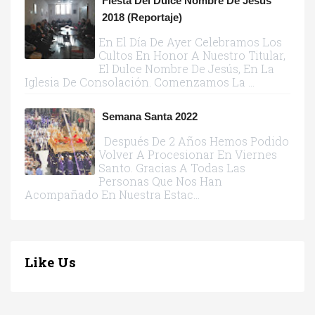
Fiesta Del Dulce Nombre De Jesús
2018 (reportaje)
En El Día De Ayer Celebramos Los
Cultos En Honor A Nuestro Titular,
El Dulce Nombre De Jesús, En La
Iglesia De Consolación. Comenzamos La ...
Semana Santa 2022
Después De 2 Años Hemos Podido
Volver A Procesionar En Viernes
Santo. Gracias A Todas Las
Personas Que Nos Han
Acompañado En Nuestra Estac...
Like Us